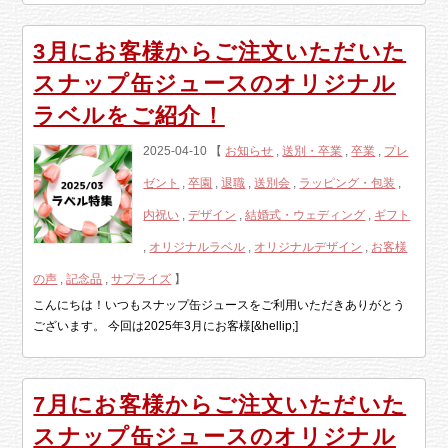
3月にお客様からご注文いただいた
スナップ缶ジュースのオリジナル
ラベルをご紹介！
2025-04-10 【
お知らせ
,
送別・卒業
,
卒業
,
プレ
ゼント
,
卒園
,
退職
,
送別会
,
ラッピング・包装
,
内祝い
,
デザイン
,
結婚式・ウェディング
,
ギフト
,
オリジナルラベル
,
オリジナルデザイン
,
お客様
の声
,
記念品
,
サプライズ
】
こんにちは！いつもスナップ缶ジュースをご利用いただきありがとう
ございます。 今回は2025年3月にお客様[&hellip;]
7月にお客様からご注文いただいた
スナップ缶ジュースのオリジナル