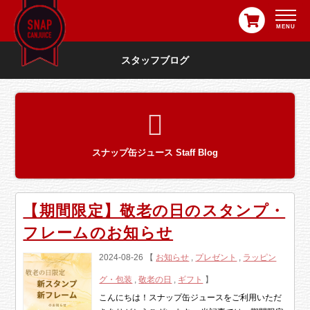
スタッフブログ
スナップ缶ジュース Staff Blog
【期間限定】敬老の日のスタンプ・
フレームのお知らせ
2024-08-26 【
お知らせ
,
プレゼント
,
ラッピン
グ・包装
,
敬老の日
,
ギフト
】
こんにちは！スナップ缶ジュースをご利用いただ