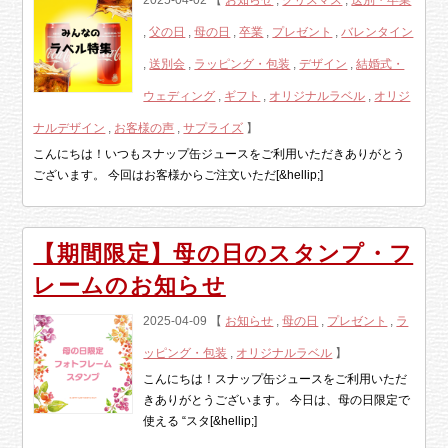
2025-04-02 【
お知らせ
,
クリスマス
,
送別・卒業
,
父の日
,
母の日
,
卒業
,
プレゼント
,
バレンタイン
,
送別会
,
ラッピング・包装
,
デザイン
,
結婚式・
ウェディング
,
ギフト
,
オリジナルラベル
,
オリジ
ナルデザイン
,
お客様の声
,
サプライズ
】
こんにちは！いつもスナップ缶ジュースをご利用いただきありがとう
ございます。 今回はお客様からご注文いただ[&hellip;]
【期間限定】母の日のスタンプ・フ
レームのお知らせ
2025-04-09 【
お知らせ
,
母の日
,
プレゼント
,
ラ
ッピング・包装
,
オリジナルラベル
】
こんにちは！スナップ缶ジュースをご利用いただ
きありがとうございます。 今日は、母の日限定で
使える “スタ[&hellip;]