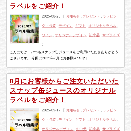
ラベルをご紹介！
2025-08-25 【
お知らせ
,
プレゼント
,
ラッピン
グ・包装
,
デザイン
,
ギフト
,
オリジナルラベル
,
ワイン
,
オリジナルデザイン
,
記念品
,
サプライズ
】
こんにちは！いつもスナップ缶ジュースをご利用いただきありがとう
ございます。 今回は2025年7月にお客様[&hellip;]
8月にお客様からご注文いただいた
スナップ缶ジュースのオリジナル
ラベルをご紹介！
2025-09-17 【
お知らせ
,
プレゼント
,
ラッピン
グ・包装
,
デザイン
,
ギフト
,
オリジナルラベル
,
オリジナルデザイン
,
お中元
,
記念品
,
サプライズ